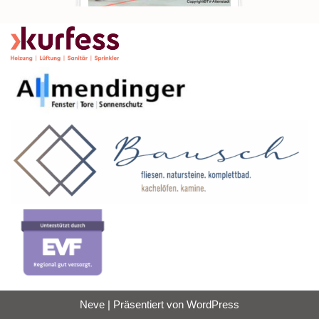
Neve
| Präsentiert von
WordPress