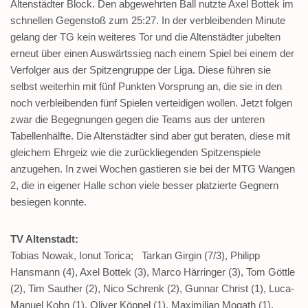
Altenstädter Block. Den abgewehrten Ball nutzte Axel Bottek im
schnellen Gegenstoß zum 25:27. In der verbleibenden Minute
gelang der TG kein weiteres Tor und die Altenstädter jubelten
erneut über einen Auswärtssieg nach einem Spiel bei einem der
Verfolger aus der Spitzengruppe der Liga. Diese führen sie
selbst weiterhin mit fünf Punkten Vorsprung an, die sie in den
noch verbleibenden fünf Spielen verteidigen wollen. Jetzt folgen
zwar die Begegnungen gegen die Teams aus der unteren
Tabellenhälfte. Die Altenstädter sind aber gut beraten, diese mit
gleichem Ehrgeiz wie die zurückliegenden Spitzenspiele
anzugehen. In zwei Wochen gastieren sie bei der MTG Wangen
2, die in eigener Halle schon viele besser platzierte Gegnern
besiegen konnte.
TV Altenstadt:
Tobias Nowak, Ionut Torica; Tarkan Girgin (7/3), Philipp
Hansmann (4), Axel Bottek (3), Marco Härringer (3), Tom Göttle
(2), Tim Sauther (2), Nico Schrenk (2), Gunnar Christ (1), Luca-
Manuel Kohn (1), Oliver Köppel (1), Maximilian Mogath (1),