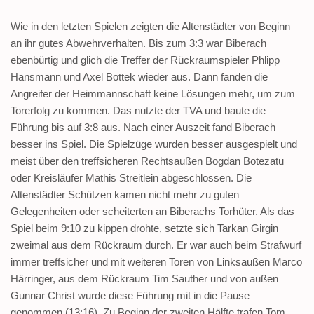
Wie in den letzten Spielen zeigten die Altenstädter von Beginn
an ihr gutes Abwehrverhalten. Bis zum 3:3 war Biberach
ebenbürtig und glich die Treffer der Rückraumspieler Phlipp
Hansmann und Axel Bottek wieder aus. Dann fanden die
Angreifer der Heimmannschaft keine Lösungen mehr, um zum
Torerfolg zu kommen. Das nutzte der TVA und baute die
Führung bis auf 3:8 aus. Nach einer Auszeit fand Biberach
besser ins Spiel. Die Spielzüge wurden besser ausgespielt und
meist über den treffsicheren Rechtsaußen Bogdan Botezatu
oder Kreisläufer Mathis Streitlein abgeschlossen. Die
Altenstädter Schützen kamen nicht mehr zu guten
Gelegenheiten oder scheiterten an Biberachs Torhüter. Als das
Spiel beim 9:10 zu kippen drohte, setzte sich Tarkan Girgin
zweimal aus dem Rückraum durch. Er war auch beim Strafwurf
immer treffsicher und mit weiteren Toren von Linksaußen Marco
Härringer, aus dem Rückraum Tim Sauther und von außen
Gunnar Christ wurde diese Führung mit in die Pause
genommen (13:16). Zu Beginn der zweiten Hälfte trafen Tom