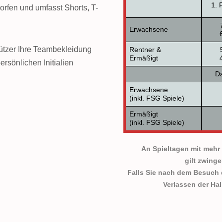
1. 
orfen und umfasst Shorts, T-
Erwachsene
ützer Ihre Teambekleidung
Rentner &
Ermäßigt
ersönlichen Initialien
Da
Erwachsene
(inkl. FSG Spiele)
Ermäßigt
(inkl. FSG Spiele)
An Spieltagen mit mehr
gilt zwing
Falls Sie nach dem Besuch
Verlassen der Hal