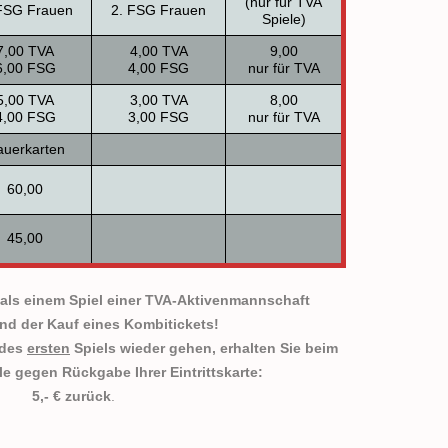
(nur für TVA
FSG Frauen
2. FSG Frauen
Spiele)
7,00 TVA
4,00 TVA
9,00
6,00 FSG
4,00 FSG
nur für TVA
5,00 TVA
3,00 TVA
8,00
4,00 FSG
3,00 FSG
nur für TVA
uerkarten
60,00
45,00
 als einem Spiel einer TVA-Aktivenmannschaft
end der Kauf eines Kombitickets!
 des
ersten
Spiels wieder gehen, erhalten Sie beim
le gegen Rückgabe Ihrer Eintrittskarte:
5,- € zurück
.