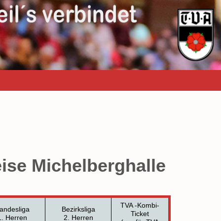
eise Michelberghalle
TVA -Kombi-
andesliga
Bezirksliga
Ticket
1. Herren
2. Herren