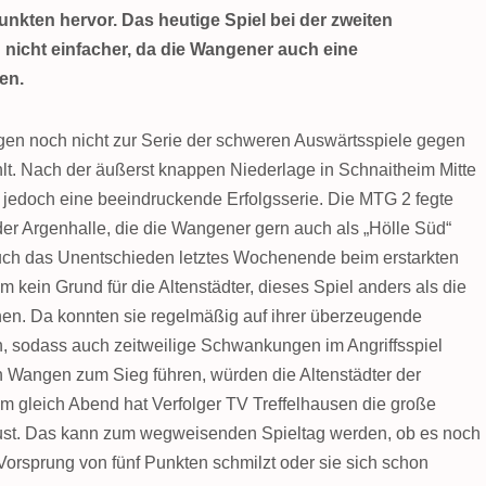
unkten hervor. Das heutige Spiel bei der zweiten
nicht einfacher, da die Wangener auch eine
en.
gen noch nicht zur Serie der schweren Auswärtsspiele gegen
hlt. Nach der äußerst knappen Niederlage in Schnaitheim Mitte
n jedoch eine beeindruckende Erfolgsserie. Die MTG 2 fegte
der Argenhalle, die die Wangener gern auch als „Hölle Süd“
auch das Unentschieden letztes Wochenende beim erstarkten
m kein Grund für die Altenstädter, dieses Spiel anders als die
n. Da konnten sie regelmäßig auf ihrer überzeugende
, sodass auch zeitweilige Schwankungen im Angriffsspiel
n Wangen zum Sieg führen, würden die Altenstädter der
m gleich Abend hat Verfolger TV Treffelhausen die große
rust. Das kann zum wegweisenden Spieltag werden, ob es noch
Vorsprung von fünf Punkten schmilzt oder sie sich schon